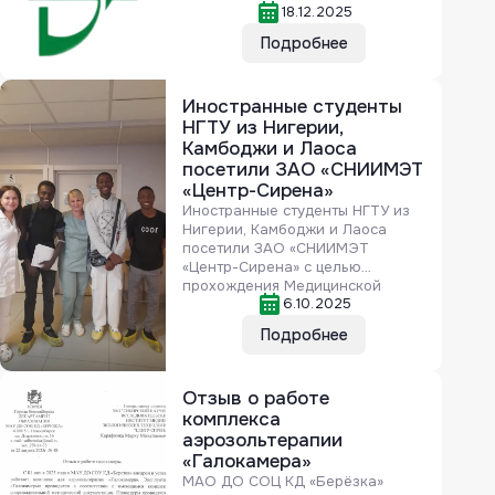
18.12.2025
Подробнее
Иностранные студенты
НГТУ из Нигерии,
Камбоджи и Лаоса
посетили ЗАО «СНИИМЭТ
«Центр-Сирена»
Иностранные студенты НГТУ из
Нигерии, Камбоджи и Лаоса
посетили ЗАО «СНИИМЭТ
«Центр-Сирена» с целью
прохождения Медицинской
6.10.2025
комиссии для иностранных
граждан (в комиссию входит
Подробнее
«ВИЧ-сертификата»). Услуга с 1
июня 2026 г. оказывается
Государственными
Отзыв о работе
учреждениями.
комплекса
аэрозольтерапии
«Галокамера»
МАО ДО СОЦ КД «Берёзка»