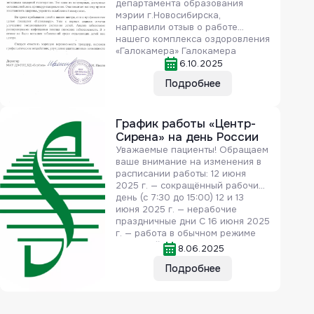
департамента образования
мэрии г.Новосибирска,
направили отзыв о работе
нашего комплекса оздоровления
«Галокамера» Галокамера
представлена на рынке
6.10.2025
медицинской техники и
Подробнее
технологий (в разных моделях и
модификациях) с 1990 г.
Отрицательное воздействие
нарушения экологического
График работы «Центр-
равновесия на состояние
Сирена» на день России
здоровья населения
Уважаемые пациенты! Обращаем
проявляется, прежде всего, в
ваше внимание на изменения в
увеличении заболеваемости
расписании работы: 12 июня
ОРВИ, хроническими
2025 г. — сокращённый рабочий
неспецифическими
день (с 7:30 до 15:00) 12 и 13
заболеваниями легких,
июня 2025 г. — нерабочие
респираторными аллергозами,
праздничные дни С 16 июня 2025
[…]
г. — работа в обычном режиме
Планируйте свои визиты
8.06.2025
заранее.
Подробнее