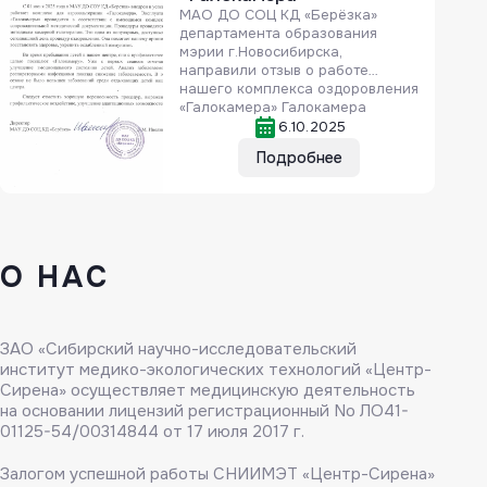
МАО ДО СОЦ КД «Берёзка»
департамента образования
мэрии г.Новосибирска,
направили отзыв о работе
нашего комплекса оздоровления
«Галокамера» Галокамера
представлена на рынке
6.10.2025
медицинской техники и
Подробнее
технологий (в разных моделях и
модификациях) с 1990 г.
Отрицательное воздействие
нарушения экологического
равновесия на состояние
здоровья населения
О НАС
проявляется, прежде всего, в
увеличении заболеваемости
ОРВИ, хроническими
неспецифическими
ЗАО «Сибирский научно-исследовательский
заболеваниями легких,
респираторными аллергозами,
институт медико-экологических технологий «Центр-
[…]
Сирена» осуществляет медицинскую деятельность
на основании лицензий регистрационный No ЛО41-
01125-54/00314844 от 17 июля 2017 г.
Залогом успешной работы СНИИМЭТ «Центр-Сирена»