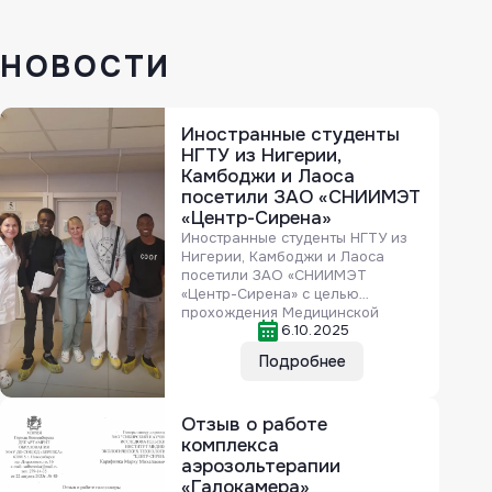
НОВОСТИ
Иностранные студенты
НГТУ из Нигерии,
Камбоджи и Лаоса
посетили ЗАО «СНИИМЭТ
«Центр-Сирена»
Иностранные студенты НГТУ из
Нигерии, Камбоджи и Лаоса
посетили ЗАО «СНИИМЭТ
«Центр-Сирена» с целью
прохождения Медицинской
6.10.2025
комиссии для иностранных
граждан (в комиссию входит
Подробнее
«ВИЧ-сертификата»). Услуга с 1
июня 2026 г. оказывается
Государственными
Отзыв о работе
учреждениями.
комплекса
аэрозольтерапии
«Галокамера»