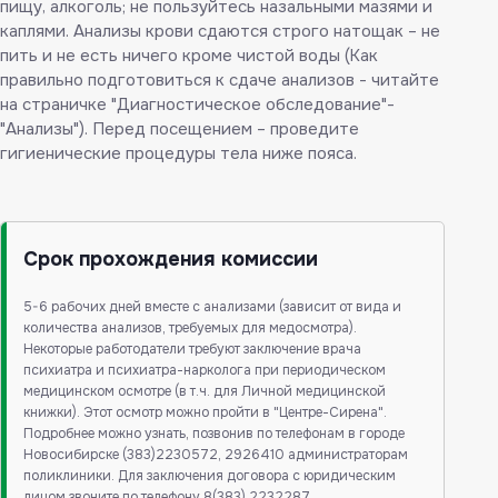
пищу, алкоголь; не пользуйтесь назальными мазями и
каплями. Анализы крови сдаются строго натощак – не
пить и не есть ничего кроме чистой воды (Как
правильно подготовиться к сдаче анализов - читайте
на страничке "Диагностическое обследование"-
"Анализы"). Перед посещением – проведите
гигиенические процедуры тела ниже пояса.
Срок прохождения комиссии
5-6 рабочих дней вместе с анализами (зависит от вида и
количества анализов, требуемых для медосмотра).
Некоторые работодатели требуют заключение врача
психиатра и психиатра-нарколога при периодическом
медицинском осмотре (в т.ч. для Личной медицинской
книжки). Этот осмотр можно пройти в "Центре-Сирена".
Подробнее можно узнать, позвонив по телефонам в городе
Новосибирске (383)2230572, 2926410 администраторам
поликлиники. Для заключения договора с юридическим
лицом звоните по телефону 8(383) 2232287,